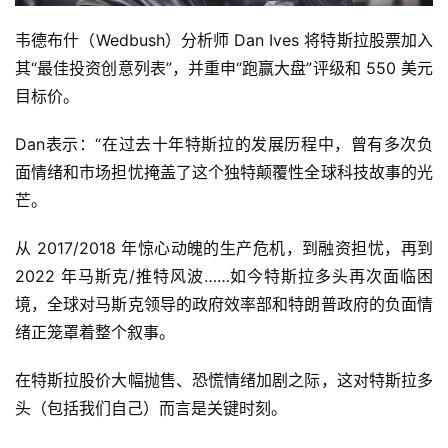
韦德布什（Wedbush）分析师 Dan Ives 将特斯拉股票加入
其“最佳投资创意列表”，并重申“跑赢大盘”评级和 550 美元
目标价。
Dan表示：“在过去十年特斯拉的发展历程中，曾有多次负
面情绪和市场担忧掩盖了这个独特颠覆性全球科技故事的光
芒。
从 2017/2018 年惊心动魄的生产危机，到融资担忧，再到 
2022 年马斯克/推特风波……如今特斯拉多头再次面临困
境，全球对马斯克领导的政府效率部和特朗普政府的负面情
绪正笼罩着整个叙事。
在特斯拉股价大幅抛售、恐慌情绪加剧之际，这对特斯拉多
头（包括我们自己）而言是关键时刻。 