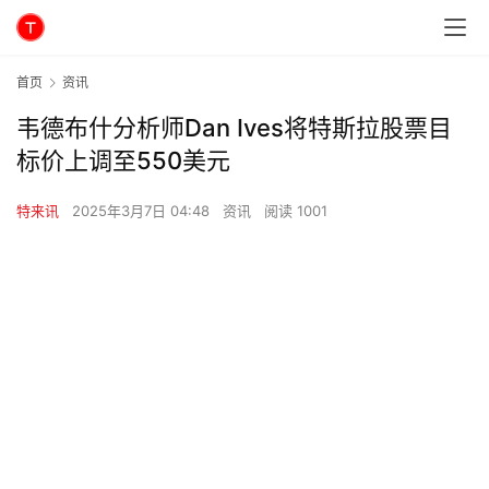
首页
资讯
韦德布什分析师Dan Ives将特斯拉股票目
标价上调至550美元
特来讯
2025年3月7日 04:48
资讯
阅读 1001