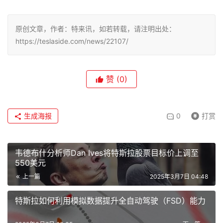
原创文章，作者：特来讯，如若转载，请注明出处：
https://teslaside.com/news/22107/
赞
(0)
生成海报
0
打赏
韦德布什分析师Dan Ives将特斯拉股票目标价上调至
550美元
上一篇
2025年3月7日 04:48
特斯拉如何利用模拟数据提升全自动驾驶（FSD）能力