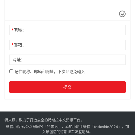
*
昵称：
*
邮箱：
网址：
记住昵称、邮箱和网址，下次评论免输入
提交
特来讯，致力于打造最全的特斯拉中文资讯平台。
微信小程序/公众号同名「特来讯」，添加小助手微信「teslaside2024」，加
入最温情的特斯拉车友互助群。