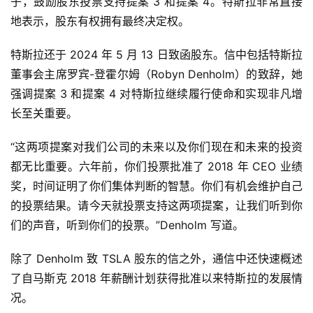
子，鼓励股东投票支持提案 3 和提案 4。特斯拉非常直接
地表示，股东有权拥有最终决定权。
特斯拉还于 2024 年 5 月 13 日致函股东。信中包括特斯拉
董事会主席罗宾-登霍尔姆（Robyn Denholm）的致辞，她
强调提案 3 和提案 4 对特斯拉继续履行使命和实现非凡增
长至关重要。
“这两项提案对我们公司的未来以及你们现在和未来的投资
都无比重要。六年前，你们投票批准了 2018 年 CEO 业绩
奖，时间证明了你们集体判断的智慧。你们有机会维护自己
的投票结果。请今天就投票支持这两项提案，让我们听到你
们的声音，听到你们的投票。”Denholm 写道。
除了 Denholm 致 TSLA 股东的信之外，通信中还快速概述
了自马斯克 2018 年薪酬计划获得批准以来特斯拉的发展情
况。