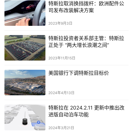
特斯拉取消换挡拨杆：欧洲配件公
司发布改装解决方案
2023年9月3日
特斯拉投资者关系部主管：特斯拉
正处于 “两大增长浪潮之间”
2023年11月15日
美国银行下调特斯拉目标价
2024年4月13日
特斯拉在 2024.2.11 更新中推出改
进版自动泊车功能
2024年3月21日