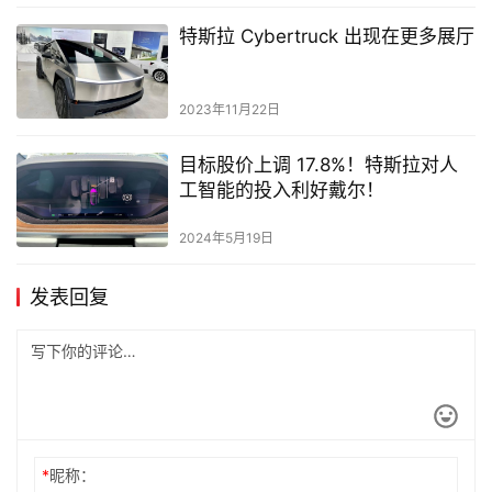
特斯拉 Cybertruck 出现在更多展厅
2023年11月22日
目标股价上调 17.8%！特斯拉对人
工智能的投入利好戴尔！
2024年5月19日
发表回复
*
昵称：