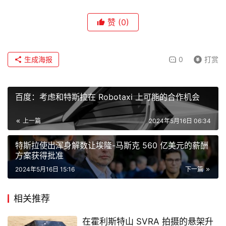
赞
(0)
生成海报
0
打赏
百度：考虑和特斯拉在 Robotaxi 上可能的合作机会
上一篇
2024年5月16日 06:34
特斯拉使出浑身解数让埃隆-马斯克 560 亿美元的薪酬
方案获得批准
2024年5月16日 15:16
下一篇
相关推荐
在霍利斯特山 SVRA 拍摄的悬架升