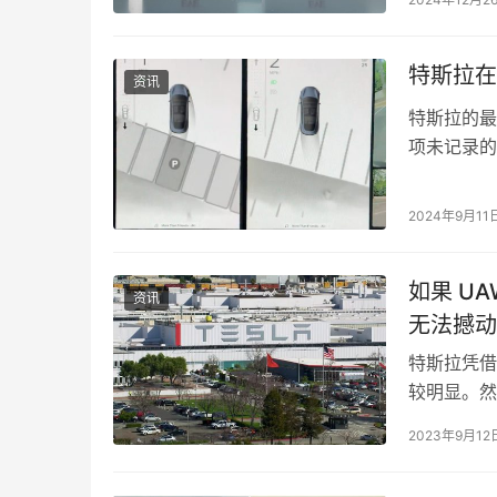
特斯拉在 
资讯
特斯拉的最新
项未记录的改
手动前备箱
2024年9月11
如果 U
资讯
无法撼动
特斯拉凭借
较明显。然
要企业可能
2023年9月12