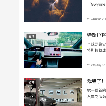
（Gwynn
可能会在短
2024年3月21
特斯拉将
资讯
全球网络安全
特斯拉将成为
者…
2023年8月3
裁错了！
资讯
据一份新的
汽车制造商
拉裁掉了超