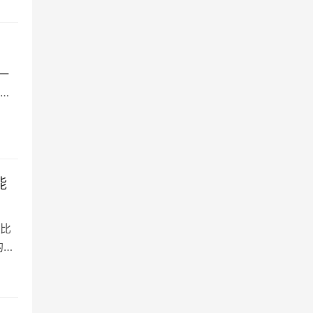
另一
的免
能
比
的主