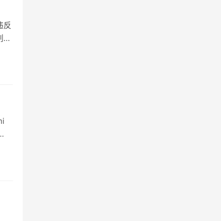
违反
判决
i