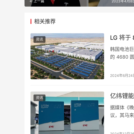
上一篇
2023年4月8日
相关推荐
LG 将于
资讯
韩国电池巨头
的 4680
电极…
2024年6月24
亿纬锂能
资讯
据媒体《晚
议，其马来
报道称，在
2024年12月2