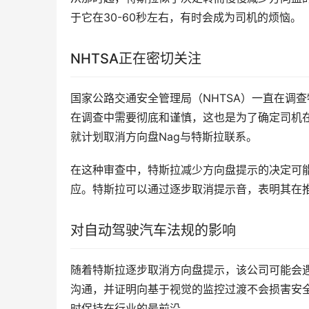
于它在30-60秒左右，有时会成为司机的烦恼。
NHTSA正在密切关注
国家公路交通安全管理局（NHTSA）一直在调查特斯
在调查中需要彻底和谨慎，这也是为了确定司机在
就计划取消方向盘Nag与特斯拉联系。
在这种审查中，特斯拉减少方向盘提示的决定可能
应。特斯拉可以通过逐步取消提示音，表明其在
对自动驾驶汽车法规的影响
随着特斯拉逐步取消方向盘提示，该公司可能会遇
沟通，并证明向基于视觉的监控过渡不会损害安
时保持在行业的最前沿。