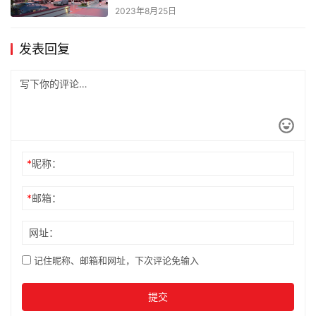
2023年8月25日
发表回复
*
昵称：
*
邮箱：
网址：
记住昵称、邮箱和网址，下次评论免输入
提交