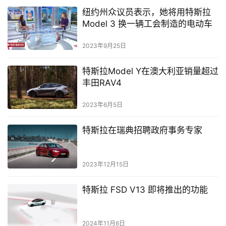
纽约州众议员表示，她将用特斯拉
Model 3 换一辆工会制造的电动车
2023年9月25日
特斯拉Model Y在澳大利亚销量超过
丰田RAV4
2023年6月5日
特斯拉在瑞典招聘政府事务专家
2023年12月15日
特斯拉 FSD V13 即将推出的功能
2024年11月6日