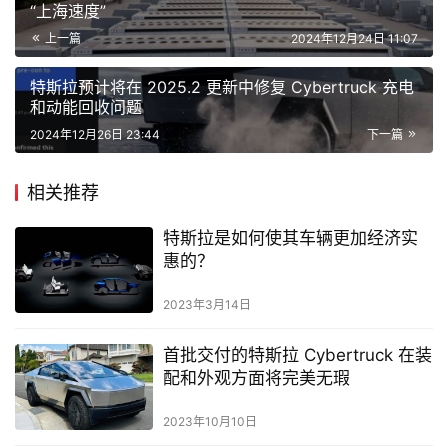
“上海速度”
上一篇
2024年12月24日 11:07
特斯拉预计将在 2025.2 更新中修复 Cyber​​truck 充电
和动能回收问题
2024年12月26日 23:44
下一篇
相关推荐
特斯拉是如何使其车辆更加经济实
惠的？
2023年3月14日
首批交付的特斯拉 Cybertruck 在装
配和外观方面将完美无瑕
2023年10月10日