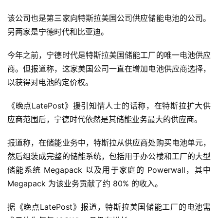
该公司也是第三家向特斯拉美国公司供应储能电池的公司。
另两家是宁德时代和比亚迪。
今年之前，宁德时代是特斯拉美国储能工厂的唯一电池供应
商。但报道称，这家美国公司一直在增加电池供应商选择，
以获得对电池的定价权。
《晚点LatePost》援引知情人士的话称，在特斯拉扩大供
应商范围后，宁德时代依然是其储能业务最大的供应商。
报道称，在储能业务中，特斯拉从供应商处购买电池单元，
然后组装成完整的储能系统，包括用于办公楼和工厂的大型
储能系统 Megapack 以及用于家庭的 Powerwall，其中
Megapack 为该业务贡献了约 80% 的收入。
据《晚点LatePost》报道，特斯拉美国储能工厂的电池需