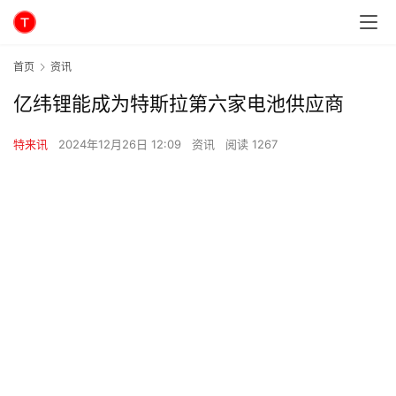
首页
资讯
亿纬锂能成为特斯拉第六家电池供应商
特来讯
2024年12月26日 12:09
资讯
阅读 1267