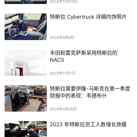
2024年12月19日
特斯拉 Cybertruck 详细内饰照片
2023年9月6日
丰田和雷克萨斯采用特斯拉的
NACS
2023年11月1日
特斯拉需要伊隆-马斯克在第一季度
财报中的表现：韦德布什
2024年4月25日
2023 年特斯拉员工人数增长放缓