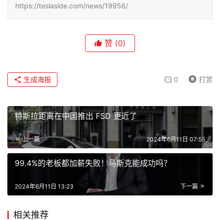
https://teslaside.com/news/19956/
赞
(0)
生成海报
0
打赏
特斯拉距离在中国推出 FSD 更近了
上一篇
2024年6月11日 07:55
99.4%的老板都加薪失败！马斯克能成功吗？
2024年6月11日 13:23
下一篇
相关推荐