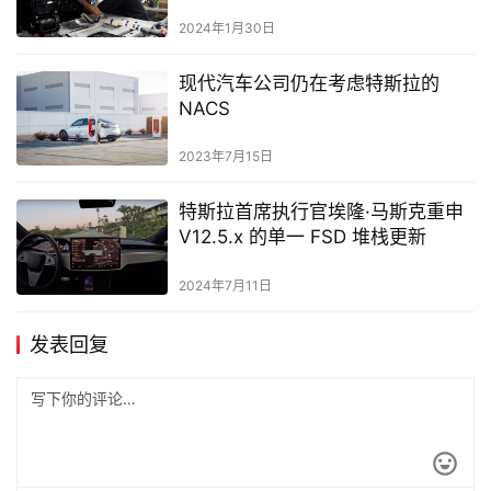
2024年1月30日
现代汽车公司仍在考虑特斯拉的
NACS
2023年7月15日
特斯拉首席执行官埃隆·马斯克重申
V12.5.x 的单一 FSD 堆栈更新
2024年7月11日
发表回复