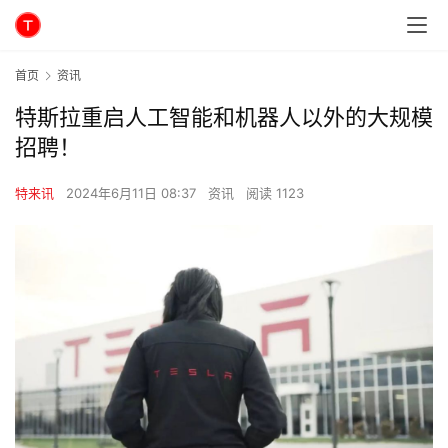
首页
资讯
特斯拉重启人工智能和机器人以外的大规模
招聘！
特来讯
2024年6月11日 08:37
资讯
阅读 1123