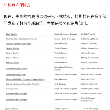
和机器人”部门。
现在，美国的招聘冻结似乎已正式结束，特斯拉已在多个部
门发布了数百个新职位，主要是服务和销售部门。