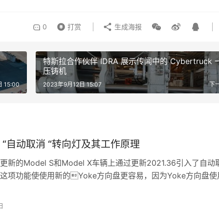
0
打赏
生成海报
车
特斯拉合作伙伴 IDRA 展示传闻中的 Cybertruck 
压铸机
 15:00
2023年9月12日 15:07
下
 “自动取消 “转向灯及其工作原理
新的Model S和Model X车辆上通过更新2021.36引入了自动
这项功能使使用新的Yoke方向盘更容易，因为Yoke方向盘使
按钮，而…
日