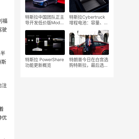
特斯拉中国团队正主
特斯拉Cybertruck
利福
导开发低价版Model
增程电池：容量、续
Y，以应对激烈的市
航、价格与规格详解
驾驶
场竞争
拉半
特斯拉 PowerShare
特朗普今日在白宫选
特斯
功能更新概览
购特斯拉，最后选了
什么车型？
也注
着
种优