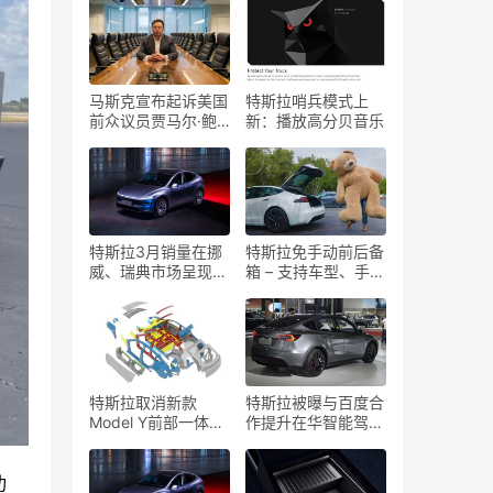
马斯克宣布起诉美国
特斯拉哨兵模式上
前众议员贾马尔·鲍
新：播放高分贝音乐
曼：“我受够了”
特斯拉3月销量在挪
特斯拉免手动前后备
威、瑞典市场呈现复
箱 – 支持车型、手机
苏迹象
及设置指南
特斯拉取消新款
特斯拉被曝与百度合
Model Y前部一体压
作提升在华智能驾驶
铸技术，改进后部压
系统表现
铸工艺
功