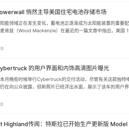
Powerwall 悄然主导美国住宅电池存储市场
阳能领域正在发生变化，蓄电池正逐渐成为太阳能装置的重要配
肯兹（Wood Mackenzie）在最近的一篇文章中指出，美国 1
装家庭现在包括一…
4日
ybertruck 的用户界面和内饰高清图片曝光
本月晚些时候举行Cybertruck的交付活动，尽管有关这款独特
仍在向公众披露，但新照片已经浮出水面，展示了该车的用户界
晚间，X 分享了一组最初…
2日
ect Highland传闻：特斯拉已开始生产更新版 Model 