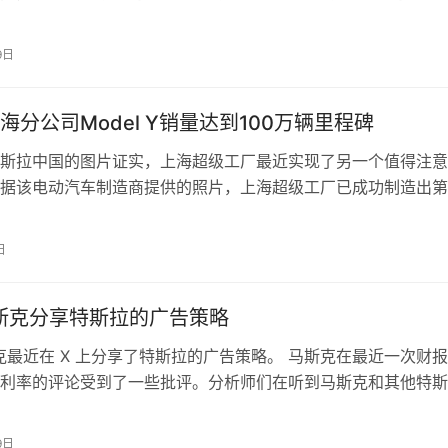
诉讼，试图推翻不通过经销商进行…
9日
海分公司Model Y销量达到100万辆里程碑
斯拉中国的图片证实，上海超级工厂最近实现了另一个值得注意
据该电动汽车制造商提供的照片，上海超级工厂已成功制造出第
odel Y跨界车。 这一里程碑尤…
日
斯克分享特斯拉的广告策略
克最近在 X 上分享了特斯拉的广告策略。 马斯克在最近一次财
利率的评论受到了一些批评。分析师们在听到马斯克和其他特斯
a Mexico 的担忧…
9日