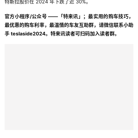
特斯拉股价在 2024 年下跌了近 30%。
官方小程序/公众号 ——「特来讯」；最实用的购车技巧，
最优惠的购车利率，最温情的车友互助群，请微信联系小助
手 teslaside2024。特来讯读者可扫码加入读者群。