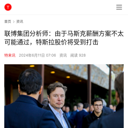
首页
资讯
联博集团分析师：由于马斯克薪酬方案不太
可能通过，特斯拉股价将受到打击
特来讯
2024年6月11日 07:06
资讯
阅读 928