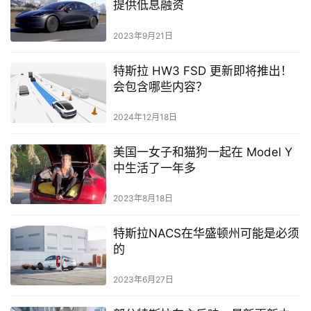
提供低息融资
2023年9月21日
特斯拉 HW3 FSD 更新即将推出！
会包含哪些内容？
2024年12月18日
美国一女子和猫狗一起在 Model Y
中生活了一年多
2023年8月18日
特斯拉NACS在华盛顿州可能是必须
的
2023年6月27日