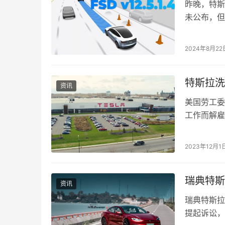
昨晚，特斯拉发
未公布，但
加了 FS…
2024年8月22
特斯拉洗
资讯
美国劳工委
工作而解雇了
union）于
2023年12月1
瑞典特斯拉
资讯
瑞典特斯拉公
提起诉讼，