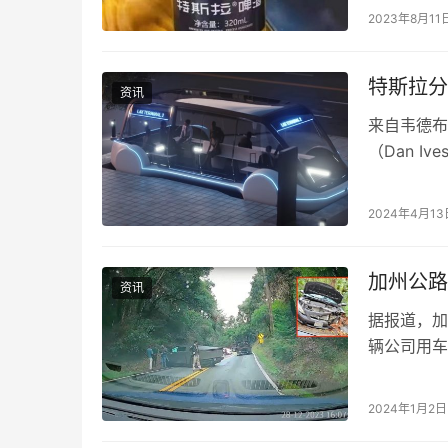
2023年8月11
特斯拉分析
资讯
来自韦德布什
（Dan I
斯拉应该优
2024年4月13
加州公路巡
资讯
据报道，加
辆公司用车
Cybert
2024年1月2日