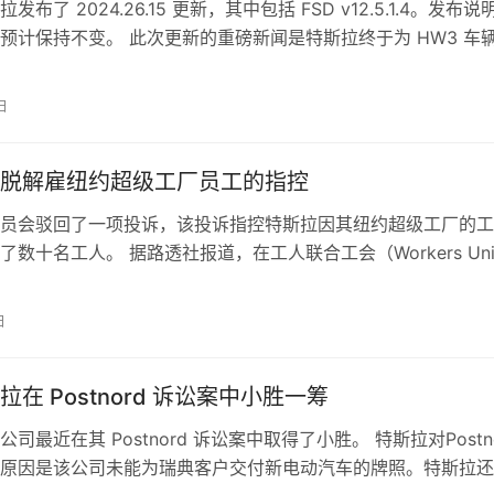
布了 2024.26.15 更新，其中包括 FSD v12.5.1.4。发布说
预计保持不变。 此次更新的重磅新闻是特斯拉终于为 HW3 车
日
脱解雇纽约超级工厂员工的指控
员会驳回了一项投诉，该投诉指控特斯拉因其纽约超级工厂的工
数十名工人。 据路透社报道，在工人联合工会（Workers Unit
今年 2 月…
日
在 Postnord 诉讼案中小胜一筹
司最近在其 Postnord 诉讼案中取得了小胜。 特斯拉对Postno
原因是该公司未能为瑞典客户交付新电动汽车的牌照。特斯拉还