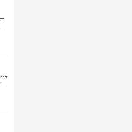
在
方
体诉
了新