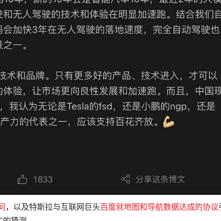
问
，以及特斯拉与互联网巨头
百度就地图和导航数据达成的协议
广的猜测。