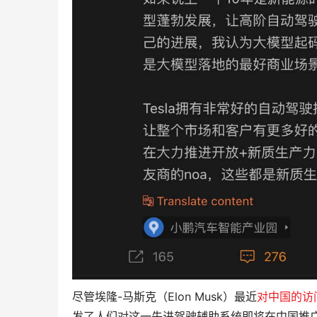
尽管埃隆-马斯克（Elon Musk）最近
对中国的访
发了人们对这一先进驾驶辅助系统即将在中国推