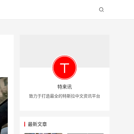
特来讯
致力于打造最全的特斯拉中文资讯平台
最新文章