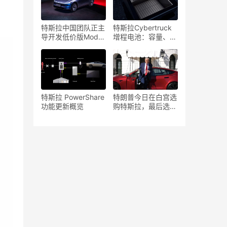
特斯拉中国团队正主
特斯拉Cybertruck
导开发低价版Model
增程电池：容量、续
Y，以应对激烈的市
航、价格与规格详解
场竞争
特斯拉 PowerShare
特朗普今日在白宫选
功能更新概览
购特斯拉，最后选了
什么车型？