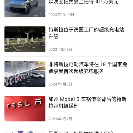
森晚宴拍卖会上拍得 40 万美元
2023年10月9日
特斯拉位于德国工厂的超级充电站
升级
2023年8月9日
非特斯拉电动汽车将在 18 个国家免
费享受首次超级充电服务
2024年1月3日
加州 Model S 车祸惨案背后的特斯
拉司机被缓刑
2023年7月2日