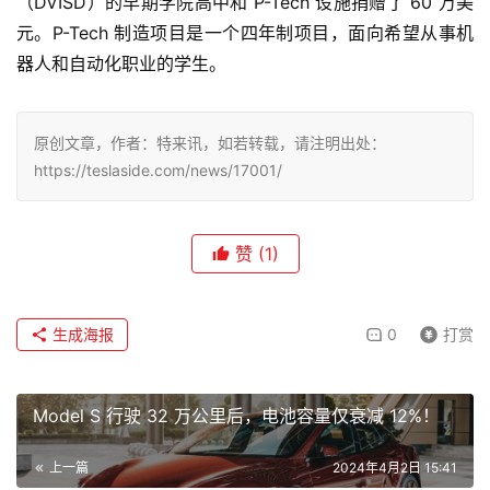
（DVISD）的早期学院高中和 P-Tech 设施
捐赠了 60 万美
元
。P-Tech 制造项目是一个四年制项目，面向希望从事机
器人和自动化职业的学生。
原创文章，作者：特来讯，如若转载，请注明出处：
https://teslaside.com/news/17001/
赞
(1)
生成海报
0
打赏
Model S 行驶 32 万公里后，电池容量仅衰减 12%！
上一篇
2024年4月2日 15:41