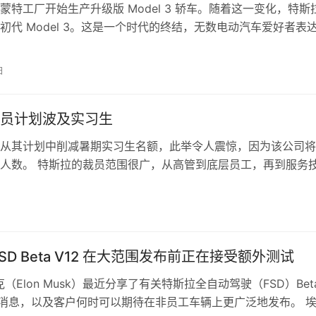
蒙特工厂开始生产升级版 Model 3 轿车。随着这一变化，特斯
初代 Model 3。这是一个时代的终结，无数电动汽车爱好者表
赞赏。毕竟，初代…
日
员计划波及实习生
从其计划中削减暑期实习生名额，此举令人震惊，因为该公司将
人数。 特斯拉的裁员范围很广，从高管到底层员工，再到服务
到了影响，因为它裁减了大约 14…
日
SD Beta V12 在大范围发布前正在接受额外测试
（Elon Musk）最近分享了有关特斯拉全自动驾驶（FSD）Bet
多消息，以及客户何时可以期待在非员工车辆上更广泛地发布。 埃