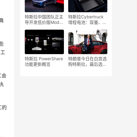
特斯拉中国团队正主
特斯拉Cybertruck
典
导开发低价版Model
增程电池：容量、续
Y，以应对激烈的市
航、价格与规格详解
场竞争
一些
和工
特斯拉 PowerShare
特朗普今日在白宫选
功能更新概览
购特斯拉，最后选了
什么车型？
工会
执
工的