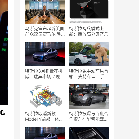
马斯克宣布起诉美国
特斯拉哨兵模式上
前众议员贾马尔·鲍
新：播放高分贝音乐
曼：“我受够了”
特斯拉3月销量在挪
特斯拉免手动前后备
威、瑞典市场呈现复
箱 – 支持车型、手机
苏迹象
及设置指南
面临
特斯拉取消新款
特斯拉被曝与百度合
Model Y前部一体压
作提升在华智能驾驶
铸技术，改进后部压
系统表现
铸工艺