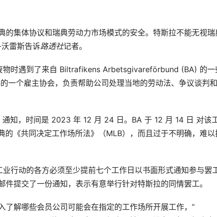
瑞典的集体协议和瑞典劳动力市场模式的安全。特斯拉不能无视瑞
-沃雷斯告诉
路透社
记者
。
Biltrafikens Arbetsgivareförbund (BA) 的
örbund 是瑞典的一个雇主协会，负责帮助公司处理当地的劳动法、争议谈判
时间是 2023 年 12 月 24 日。BA 于
12 月 14 日
对该
典的《共同决定工作场所法》（MLB），而且过于不明确，难以
工业行动的各方必须至少提前七个工作日以书面形式通知参与罢
过电子邮件提交了一份通知，表示有意举行针对特斯拉的同情罢工。
örbund 无法深入了解哪些会员公司可能会在指定的工作场所开展工作，”