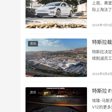
上周，弗里
际上淘汰了
对这款车的
2024年1月15
特斯拉裁
资讯
特斯拉决定
续削减员工
人员，都受
2024年5月4
特斯拉 F
资讯
埃隆-马斯克
V12的更