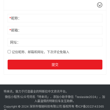
*
昵称：
*
邮箱：
网址：
记住昵称、邮箱和网址，下次评论免输入
提交
特来讯，致力于打造最全的特斯拉中文资讯平台。
微信小程序/公众号同名「特来讯」，添加小助手微信「teslaside2024」，加
入最温情的特斯拉车友互助群。
Copyright © 2024 深圳市咖驰科技有限公司 版权所有
粤ICP备2022143365