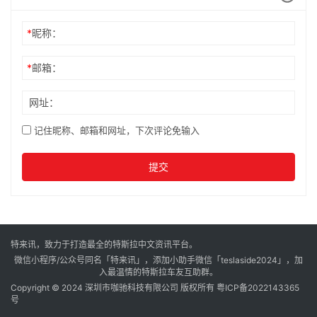
*
昵称：
*
邮箱：
网址：
记住昵称、邮箱和网址，下次评论免输入
提交
特来讯，致力于打造最全的特斯拉中文资讯平台。
微信小程序/公众号同名「特来讯」，添加小助手微信「teslaside2024」，加
入最温情的特斯拉车友互助群。
Copyright © 2024 深圳市咖驰科技有限公司 版权所有
粤ICP备2022143365
号