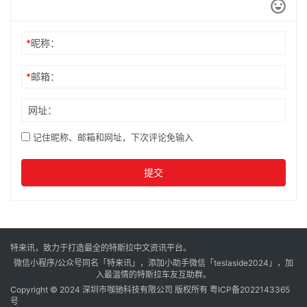
*
昵称：
*
邮箱：
网址：
记住昵称、邮箱和网址，下次评论免输入
提交
特来讯，致力于打造最全的特斯拉中文资讯平台。
微信小程序/公众号同名「特来讯」，添加小助手微信「teslaside2024」，加
入最温情的特斯拉车友互助群。
Copyright © 2024 深圳市咖驰科技有限公司 版权所有
粤ICP备2022143365
号