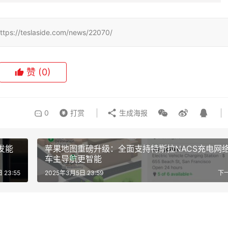
slaside.com/news/22070/
赞
(0)
0
打赏
生成海报
发能
苹果地图重磅升级：全面支持特斯拉NACS充电网
车主导航更智能
 23:55
2025年3月5日 23:59
下