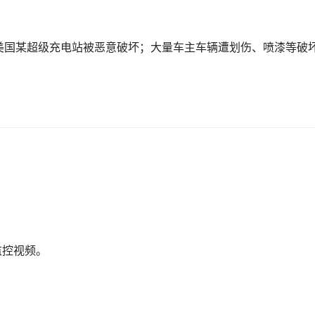
美国某超级充电站被恶意破坏；大量车主车辆遭划伤、喷漆等破
监控视频。