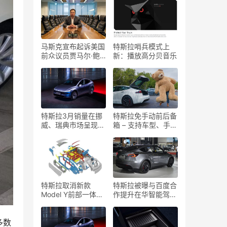
马斯克宣布起诉美国
特斯拉哨兵模式上
前众议员贾马尔·鲍
新：播放高分贝音乐
曼：“我受够了”
特斯拉3月销量在挪
特斯拉免手动前后备
威、瑞典市场呈现复
箱 – 支持车型、手机
苏迹象
及设置指南
特斯拉取消新款
特斯拉被曝与百度合
Model Y前部一体压
作提升在华智能驾驶
铸技术，改进后部压
系统表现
铸工艺
多数