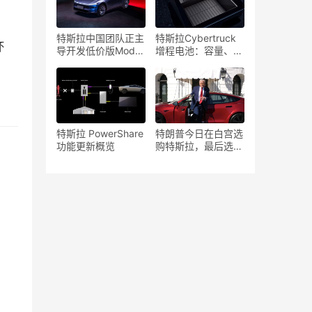
特斯拉中国团队正主
特斯拉Cybertruck
坏
导开发低价版Model
增程电池：容量、续
Y，以应对激烈的市
航、价格与规格详解
场竞争
特斯拉 PowerShare
特朗普今日在白宫选
功能更新概览
购特斯拉，最后选了
什么车型？