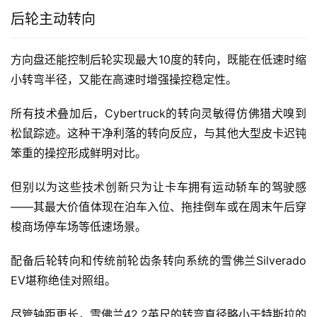
后轮主动转向
方向盘还能控制后轮实现最大10度的转向，既能在低速时缩
小转弯半径，又能在高速时增强操控稳定性。
所有技术叠加后，Cybertruck的转向灵敏得仿佛猎犬嗅到
松鼠踪迹。这种干净利落的转向反应，与其他大型皮卡迟钝
笨重的操控形成鲜明对比。
但别以为这些技术创新只为让卡车拥有运动轿车的驾驶感
——其最大价值体现在泊车入位、拖挂倒车或在周末午后穿
梭商场停车场等低速场景。
配备后轮转向和传统前轮齿条转向系统的雪佛兰Silverado 
EV堪称绝佳对照组。
尽管轴距更长，雪佛兰42.2英尺的转弯直径略小于特斯拉的