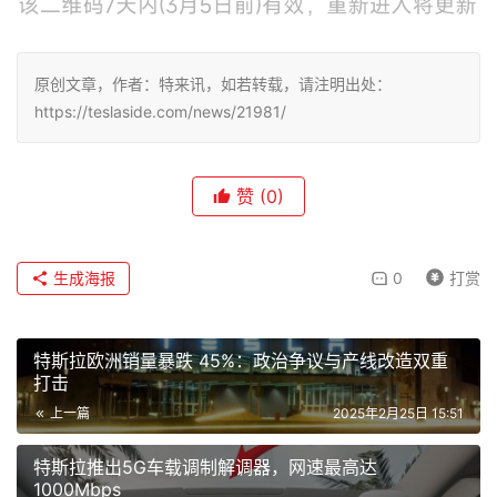
原创文章，作者：特来讯，如若转载，请注明出处：
https://teslaside.com/news/21981/
赞
(0)
生成海报
0
打赏
特斯拉欧洲销量暴跌 45%：政治争议与产线改造双重
打击
上一篇
2025年2月25日 15:51
特斯拉推出5G车载调制解调器，网速最高达
1000Mbps