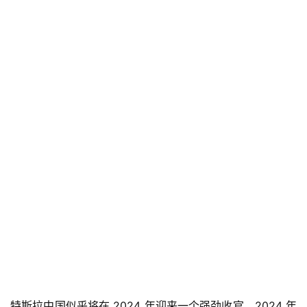
特斯拉中国似乎将在 2024 年迎来一个强劲收官，2024 年 