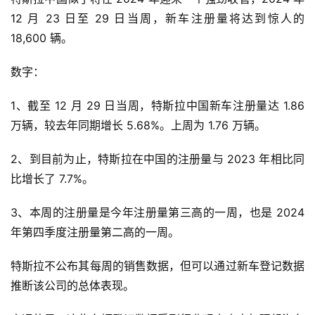
12 月 23 日至 29 日当周，新车注册量将达到惊人的 
18,600 辆。
数字：
1、截至 12 月 29 日当周，特斯拉中国新车注册量达 1.86 
万辆，较去年同期增长 5.68%。上周为 1.76 万辆。
2、到目前为止，特斯拉在中国的注册量与 2023 年相比同
比增长了 7.7%。
3、本周的注册量是今年注册量第三高的一周，也是 2024 
年第四季度注册量第二高的一周。
特斯拉不公布其每周的销售数据，但可以通过新车登记数据
推断该公司的总体表现。