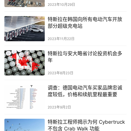
2023年10月29日
特斯拉在韩国向所有电动汽车开放
部分超级充电站
2023年11月22日
特斯拉与安大略省讨论投资机会多
年
2023年8月23日
调查：德国电动汽车买家品牌忠诚
度较低，价格和续航里程最重要
2023年9月2日
特斯拉工程师揭示为何 Cybertruck
不包含 Crab Walk 功能