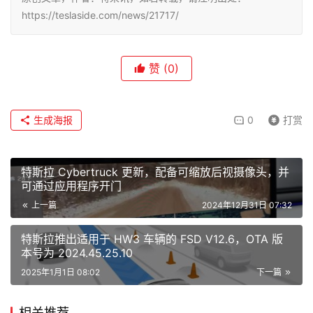
https://teslaside.com/news/21717/
赞
(0)
生成海报
0
打赏
特斯拉 Cyber​​truck 更新，配备可缩放后视摄像头，并
可通过应用程序开门
上一篇
2024年12月31日 07:32
特斯拉推出适用于 HW3 车辆的 FSD V12.6，OTA 版
本号为 2024.45.25.10
2025年1月1日 08:02
下一篇
相关推荐