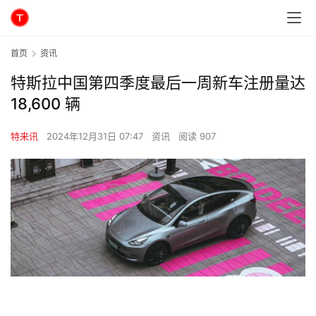
首页
资讯
特斯拉中国第四季度最后一周新车注册量达
18,600 辆
特来讯
2024年12月31日 07:47
资讯
阅读 907