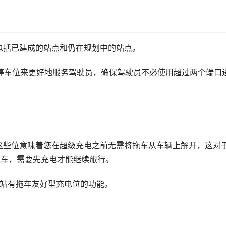
包括已建成的站点和仍在规划中的站点。
扩大停车位来更好地服务驾驶员，确保驾驶员不必使用超过两个端口
些位意味着您在超级充电之前无需将拖车从车辆上解开，这对于
拖着拖车，需要先充电才能继续旅行。
充电站有拖车友好型充电位的功能。