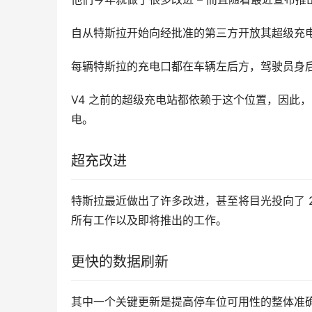
自从特斯拉开始向经批准的第三方开放其超级充
每辆特斯拉的充电口都在车辆左后方，驾驶员身
V4 之前的超级充电站都依赖于这个位置，因此
电。
超充改进
特斯拉最近做出了许多改进，甚至将目光投向了 2
所有工作以及即将推出的工作。
更快的数据刷新
其中一个关键更新是提高停车位可用性的整体准确性