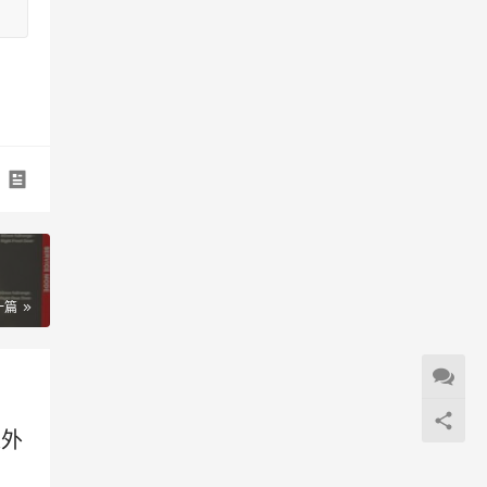
一篇
之外