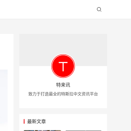
特来讯
致力于打造最全的特斯拉中文资讯平台
最新文章