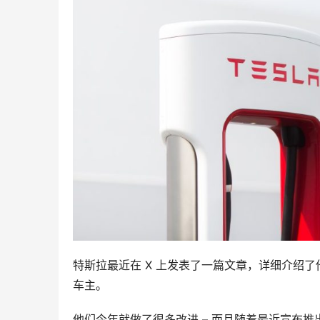
特斯拉最近在 X 上发表了一篇文章，详细介绍
车主。
他们今年就做了很多改进 – 而且随着最近宣布推出