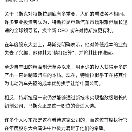
关于马斯克对特斯拉到底有多重要，人们的看法各不相同。
许多专业投资者认为，特斯拉是电动汽车市场艰难但增长迅
速的全球领导者，换个新 CEO 或许对特斯拉更有利。
在年度股东大会上，马斯克明确表示，他对降低成本的业务
失去了兴趣，他称其为“精打细算”，并将其比作洗碗。
至少自丰田的精益制造革命以来，用更少的投入获得更多的
产出一直是制造汽车的本质。现在，特斯拉似乎正在将其作
为电动汽车先驱的成本优势拱手让给中国公司。
相反，特斯拉是一家仍然能够通过新技术实现指数级增长的
初创公司，马斯克正是这一职位的合适人选。
许多个人股东都是这样看待这家公司的，而这位首席执行官
在年度股东大会演讲中也极力满足了他们的希望。