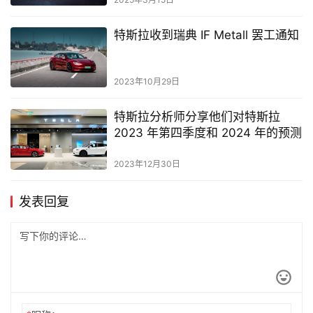
特斯拉收到瑞典 IF Metall 罢工通知
2023年10月29日
特斯拉分析师分享他们对特斯拉
2023 年第四季度和 2024 年的预测
2023年12月30日
发表回复