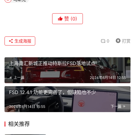
赞
(0)
生成海报
0
打赏
上海南汇新城正推动特斯拉FSD落地试点
上一篇
2024年6月14日 12:55
FSD 12.4.1 功能更完善了，但缺陷也不少
2024年6月14日 15:55
下一篇
相关推荐