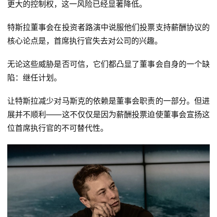
更大的控制权，这一风险已经显著降低。
特斯拉董事会在投资者路演中说服他们投票支持薪酬协议的
核心论点是，首席执行官失去对公司的兴趣。
无论这些威胁是否可信，它们都凸显了董事会自身的一个缺
陷：继任计划。
让特斯拉减少对马斯克的依赖是董事会职责的一部分。但进
展并不顺利——这不仅仅是因为薪酬投票迫使董事会宣扬这
位首席执行官的不可替代性。 