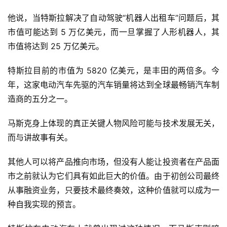
他说，当特斯拉解决了自动驾驶“机器人出租车”问题后，其
市值可能达到 5 万亿美元，而一旦掌握了人形机器人，其
市值将达到 25 万亿美元。
特斯拉目前的市值为 5820 亿美元，是丰田的两倍多。今
年，这家电动汽车先驱的汽车销量将达到全球最畅销汽车制
造商的五分之一。
马斯克身上体现的真正关键人物风险可能与技术发展无关，
而与讲故事有关。
其他人可以将产品推向市场，但没有人能让投资者在产品面
市之前就认为它们具有如此巨大的价值。由于初创公司最终
从事融资业务，只要技术最终奏效，这种价值就可以成为一
种自我实现的预言。