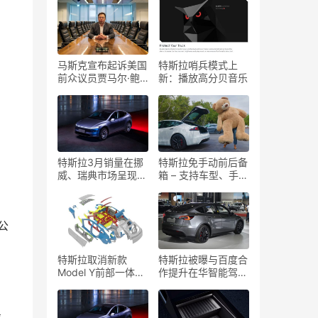
马斯克宣布起诉美国
特斯拉哨兵模式上
前众议员贾马尔·鲍
新：播放高分贝音乐
曼：“我受够了”
特斯拉3月销量在挪
特斯拉免手动前后备
威、瑞典市场呈现复
箱 – 支持车型、手机
苏迹象
及设置指南
公
特斯拉取消新款
特斯拉被曝与百度合
Model Y前部一体压
作提升在华智能驾驶
铸技术，改进后部压
系统表现
铸工艺