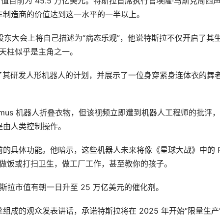
的总市值目前为 45.5 万亿美元。特斯拉首席执行官埃隆·马斯克周四
车制造商的价值达到这一水平的一半以上。
度股东大会上将自己描述为“病态乐观”，他说特斯拉不仅开启了其
擎天柱似乎是主角之一。
披露了其研发人形机器人的计划，并展示了一位身穿紧身连体衣的舞
timus 机器人折叠衣物，但该视频立即遭到机器人工程师的批评
是由人类控制操作。
的具体功能。他暗示，这些机器人未来将像《星球大战》中的 R
以为你做饭或打扫卫生，做工厂工作，甚至教你的孩子。
为特斯拉市值有朝一日升至 25 万亿美元的催化剂。
成的观众发表讲话，承诺特斯拉将在 2025 年开始“限量生产