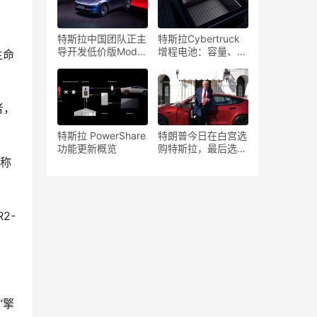
声
特斯拉中国团队正主
特斯拉Cybertruck
导开发低价版Model
增程电池：容量、续
生命
Y，以应对激烈的市
航、价格与规格详解
场竞争
者，
特斯拉 PowerShare
特朗普今日在白宫选
功能更新概览
购特斯拉，最后选了
，称
什么车型？
2-
”擎