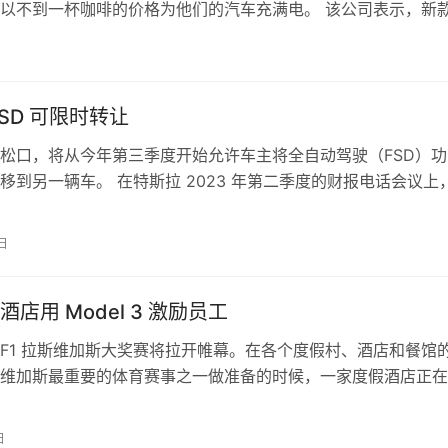
以不到一杯咖啡的价格为他们的汽车充满电。 该公司表示，新
 Power U…
FSD 可限时转让
松口，将从今年第三季度开始允许车主将全自动驾驶（FSD）功
移到另一辆车。 在特斯拉 2023 年第二季度的财报电话会议上
被问及转让全自动驾驶汽车…
日
店用 Model 3 激励员工
F1 拉斯维加斯大奖赛将拉开帷幕。在各个度假村、酒店和餐馆
维加斯最重要的体育赛事之一做准备的时候，一家度假酒店正在
del 3 激励员工。 威尼…
日