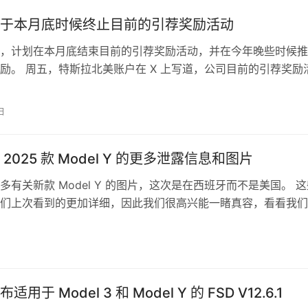
于本月底时候终止目前的引荐奖励活动
，计划在本月底结束目前的引荐奖励活动，并在今年晚些时候推
励。 周五，特斯拉北美账户在 X 上写道，公司目前的引荐奖励
 30 日后在所有市场结束…
日
2025 款 Model Y 的更多泄露信息和图片
多有关新款 Model Y 的图片，这次是在西班牙而不是美国。 
们上次看到的更加详细，因此我们很高兴能一睹真容，看看我们
 正面 正面图片显示，这…
用于 Model 3 和 Model Y 的 FSD V12.6.1