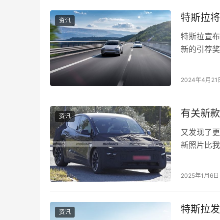
特斯拉将
资讯
特斯拉宣布
新的引荐奖
将于 4 月
2024年4月21
有关新款 
资讯
又发现了更
新照片比我
确定什么。
2025年1月6日
特斯拉发布适
资讯