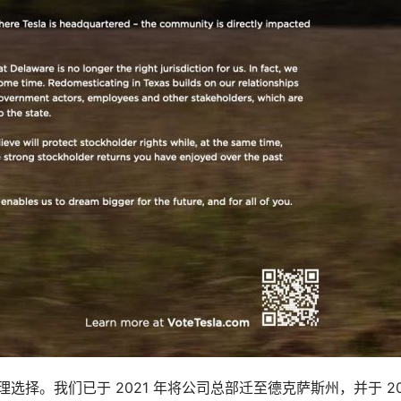
择。我们已于 2021 年将公司总部迁至德克萨斯州，并于 202