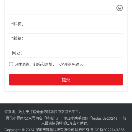
*
昵称：
*
邮箱：
网址：
记住昵称、邮箱和网址，下次评论免输入
提交
特来讯，致力于打造最全的特斯拉中文资讯平台。
微信小程序/公众号同名「特来讯」，添加小助手微信「teslaside2024」，加
入最温情的特斯拉车友互助群。
Copyright © 2024 深圳市咖驰科技有限公司 版权所有
粤ICP备2022143365