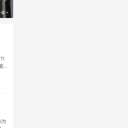
一篇
TI
能
布为