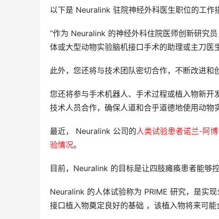
以下是 Neuralink 驻院神经外科医生职位的工
“作为 Neuralink 的神经外科住院医师创新
体或
大型
动物
实验脑机接口手术的
助理
或主刀医
此外，您还将与技术团队密切合作，不断改进和
您还将参与手术机器人、手术过程或植入物新开
技术人员合作，确保人道和合乎道德地使用动物实
最近，
Neuralink
公司的
人类试验患者诺兰-阿博（N
验
情况
。
目前，Neuralink 的目标是让四肢瘫痪患者
Neuralink 的人体试验
称为
PRIME 研究，是
接口植入物
奠定良好的基础
，
该植入物将来可能