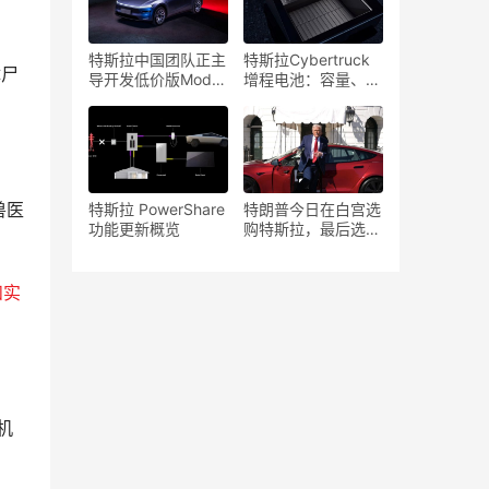
特斯拉中国团队正主
特斯拉Cybertruck
体尸
导开发低价版Model
增程电池：容量、续
Y，以应对激烈的市
航、价格与规格详解
场竞争
兽医
特斯拉 PowerShare
特朗普今日在白宫选
功能更新概览
购特斯拉，最后选了
什么车型？
和实
脑机