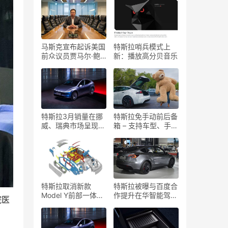
马斯克宣布起诉美国
特斯拉哨兵模式上
前众议员贾马尔·鲍
新：播放高分贝音乐
曼：“我受够了”
特斯拉3月销量在挪
特斯拉免手动前后备
威、瑞典市场呈现复
箱 – 支持车型、手机
苏迹象
及设置指南
特斯拉取消新款
特斯拉被曝与百度合
Model Y前部一体压
作提升在华智能驾驶
院医
铸技术，改进后部压
系统表现
铸工艺