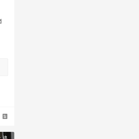
岗
k 终