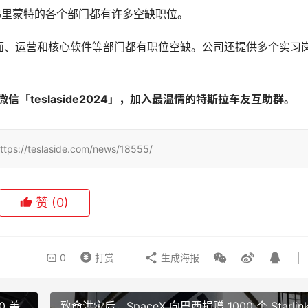
弗里蒙特
的
各个部门
都
有许多空缺职位
。
面、运营和核心软件等部门都有职位空缺。
公司还提供多个实习
「teslaside2024」，加入最温情的特斯拉车友互助群。
slaside.com/news/18555/
赞
(0)
0
打赏
生成海报
0 美
致命洪灾后，SpaceX 向巴西捐赠 1000 个 Starlin