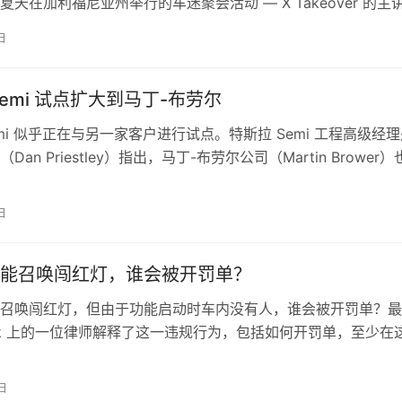
夏天在加利福尼亚州举行的车迷聚会活动 — X Takeover 的主
日
Semi 试点扩大到马丁-布劳尔
emi 似乎正在与另一家客户进行试点。特斯拉 Semi 工程高级经理
Dan Priestley）指出，马丁-布劳尔公司（Martin Brower
日
能召唤闯红灯，谁会被开罚单？
召唤闯红灯，但由于功能启动时车内没有人，谁会被开罚单？最
Tok 上的一位律师解释了这一违规行为，包括如何开罚单，至少在
主是如何完全避免罚款的。 特…
日