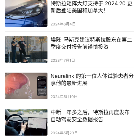
特斯拉矩阵大灯支持于 2024.20 更
新后登陆美国和加拿大！
2024年6月4日
埃隆-马斯克建议特斯拉股东在第二
季度交付报告前谨慎投资
2023年7月1日
Neuralink 的第一位人体试验患者分
享他的最新进展
2024年5月10日
中断一年多之后，特斯拉再度发布
自动驾驶安全数据报告
2024年5月23日