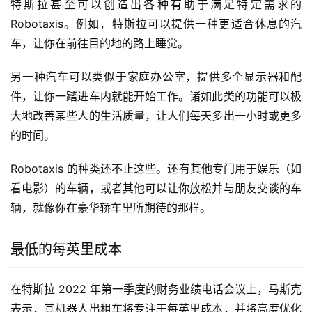
特斯拉甚至可以创造出各种有助于满足特定需求的 
Robotaxis。例如，特斯拉可以提供一种更适合休息的汽
车，让你在前往目的地的路上睡觉。
另一种汽车可以类似于家庭办公室，提供多个显示器和配
件，让你一踏进车内就能开始工作。诸如此类的功能可以极
大地改善某些人的生活质量，让人们每天多出一小时或更多
的时间。
Robotaxis 的种类还不止这些。还有其他专门用于娱乐（如
看电影）的车辆，或者其他可以让你放松并与朋友交谈的车
辆，就像你在豪华轿车里所期待的那样。
最低的每英里成本
在特斯拉 2022 年第一季度的财务业绩电话会议上，马斯克
表示，其机器人出租车将专注于每英里成本，并将高度优化