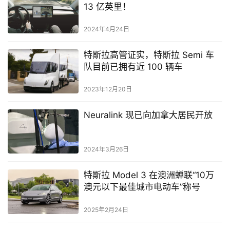
13 亿英里！
2024年4月24日
特斯拉高管证实，特斯拉 Semi 车
队目前已拥有近 100 辆车
2023年12月20日
Neuralink 现已向加拿大居民开放
2024年3月26日
特斯拉 Model 3 在澳洲蝉联“10万
澳元以下最佳城市电动车”称号
2025年2月24日