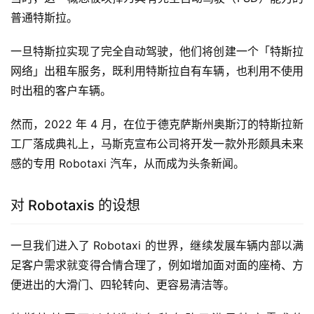
普通特斯拉。
一旦特斯拉实现了完全自动驾驶，他们将创建一个「特斯拉
网络」出租车服务，既利用特斯拉自有车辆，也利用不使用
时出租的客户车辆。
然而，2022 年 4 月，在位于德克萨斯州奥斯汀的特斯拉新
工厂落成典礼上，马斯克宣布公司将开发一款外形颇具未来
感的专用 Robotaxi 汽车，从而成为头条新闻。
对 Robotaxis 的设想
一旦我们进入了 Robotaxi 的世界，继续发展车辆内部以满
足客户需求就变得合情合理了，例如增加面对面的座椅、方
便进出的大滑门、四轮转向、更容易清洁等。