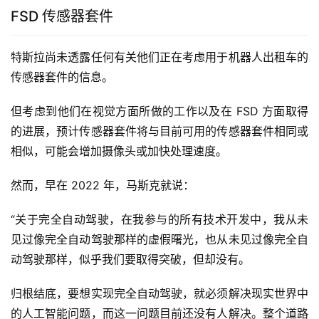
FSD 传感器套件
特斯拉尚未透露任何有关他们正在考虑用于机器人出租车的
传感器套件的信息。
但考虑到他们在视觉方面所做的工作以及在 FSD 方面取得
的进展，预计传感器套件将与目前可用的传感器套件相同或
相似，可能会增加摄像头或加快处理速度。
然而，早在 2022 年，马斯克就说：
“关于完全自动驾驶，在我参与的所有技术开发中，我从未
见过像完全自动驾驶那样的虚假曙光，也从未见过像完全自
动驾驶那样，似乎我们要取得突破，但却没有。
归根结底，要想实现完全自动驾驶，就必须解决现实世界中
的人工智能问题，而这一问题目前还没有人解决。整个道路