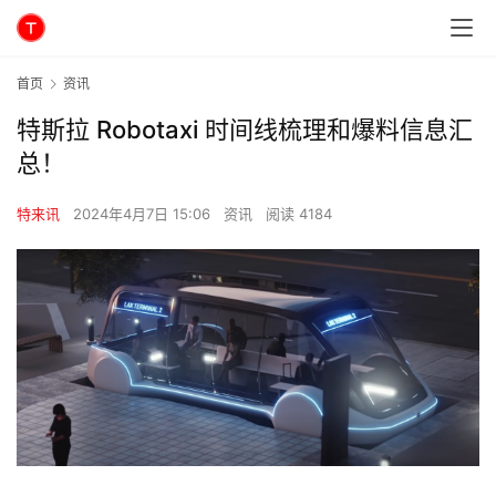
首页
资讯
特斯拉 Robotaxi 时间线梳理和爆料信息汇
总！
特来讯
2024年4月7日 15:06
资讯
阅读 4184