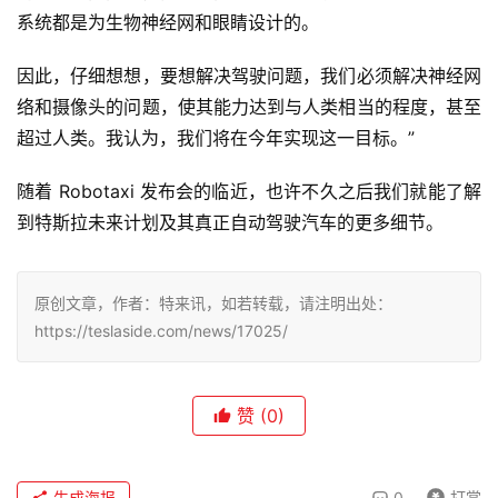
系统都是为生物神经网和眼睛设计的。
因此，仔细想想，要想解决驾驶问题，我们必须解决神经网
络和摄像头的问题，使其能力达到与人类相当的程度，甚至
超过人类。我认为，我们将在今年实现这一目标。”
随着 Robotaxi 发布会的临近，也许不久之后我们就能了解
到特斯拉未来计划及其真正自动驾驶汽车的更多细节。
原创文章，作者：特来讯，如若转载，请注明出处：
https://teslaside.com/news/17025/
赞
(0)
生成海报
0
打赏