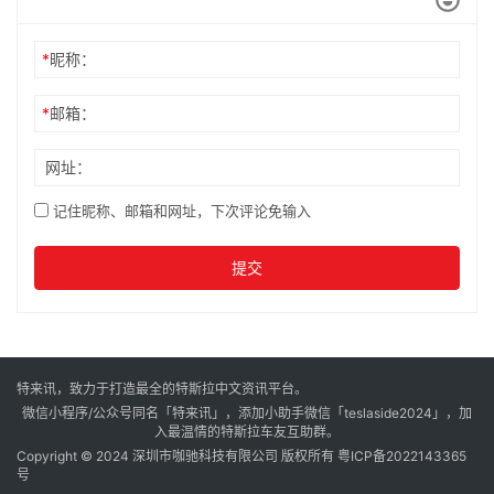
*
昵称：
*
邮箱：
网址：
记住昵称、邮箱和网址，下次评论免输入
提交
特来讯，致力于打造最全的特斯拉中文资讯平台。
微信小程序/公众号同名「特来讯」，添加小助手微信「teslaside2024」，加
入最温情的特斯拉车友互助群。
Copyright © 2024 深圳市咖驰科技有限公司 版权所有
粤ICP备2022143365
号