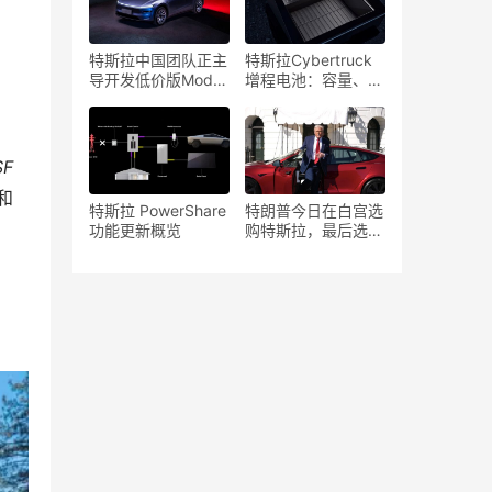
特斯拉中国团队正主
特斯拉Cybertruck
导开发低价版Model
增程电池：容量、续
Y，以应对激烈的市
航、价格与规格详解
场竞争
SF
和
特斯拉 PowerShare
特朗普今日在白宫选
功能更新概览
购特斯拉，最后选了
什么车型？