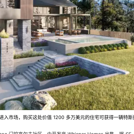
宅已进入市场，购买这处价值 1200 多万美元的住宅可获得一辆特斯
ahoe 门控高尔夫社区，由开发商 Whisper Homes 出售。据
SF