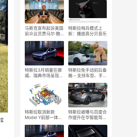
马斯克宣布起诉美国
特斯拉哨兵模式上
前众议员贾马尔·鲍
新：播放高分贝音乐
曼：“我受够了”
特斯拉3月销量在挪
特斯拉免手动前后备
威、瑞典市场呈现复
箱 – 支持车型、手机
苏迹象
及设置指南
特斯拉取消新款
特斯拉被曝与百度合
Model Y前部一体压
作提升在华智能驾驶
拉
铸技术，改进后部压
系统表现
铸工艺