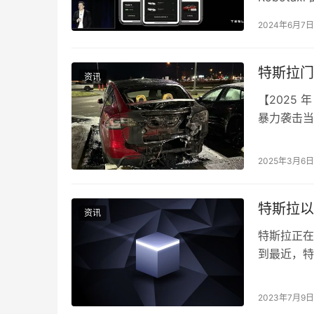
和用户级应
2024年6月7日
特斯拉门
资讯
【2025 
暴力袭击当
指控非法持
2025年3月6日
特斯拉以
资讯
特斯拉正在
到最近，特斯
个积分。现
2023年7月9日