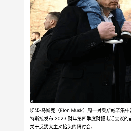
埃隆-马斯克（Elon Musk）周一对奥斯威
特斯拉发布 2023 财年第四季度财报电话会议
关于反犹太主义抬头的研讨会。