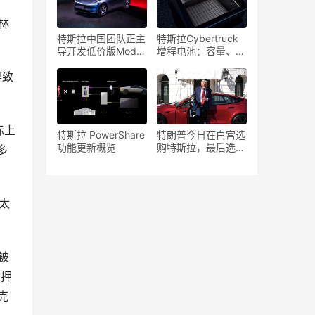
林
特斯拉中国团队正主
特斯拉Cybertruck
导开发低价版Model
增程电池：容量、续
Y，以应对激烈的市
航、价格与规格详解
界致
场竞争
际上
特斯拉 PowerShare
特朗普今日在白宫选
功能更新概览
购特斯拉，最后选了
多
什么车型？
太
被
扣押
克