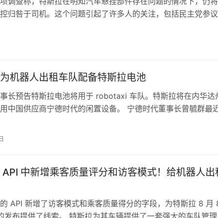
项调查称，特斯拉在明知汽车悬挂部件存在问题的情况下，仍将
控归咎于司机。这个问题引起了许多人的关注，包括民主党参议
门撒尔（Richard Blum…
为机器人出租车队配备特斯拉电池
事长预告特斯拉电池将用于 robotaxi 车队。特斯拉将在内华达
用中国供应商宁德时代的闲置设备。 宁德时代董事长曾毓群最
彭博新闻社的采访 。…
日
 API 中新增乘客质量评分和访客模式！给机器人出
的 API 新增了访客模式和乘客质量得分的字段，为特斯拉 8 月 
axi 的发布提供了线索。 特斯拉为其车辆提供了一套强大的车队管