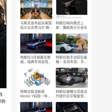
马斯克宣布起诉美国
特斯拉哨兵模式上
前众议员贾马尔·鲍
新：播放高分贝音乐
曼：“我受够了”
特斯拉3月销量在挪
特斯拉免手动前后备
威、瑞典市场呈现复
箱 – 支持车型、手机
苏迹象
及设置指南
特斯拉取消新款
特斯拉被曝与百度合
在
Model Y前部一体压
作提升在华智能驾驶
铸技术，改进后部压
系统表现
织的
铸工艺