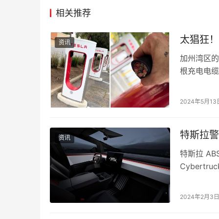
相关推荐
太猖狂！
资讯
加州湾区的
根充电电缆
我们过去也
2024年5月13
特斯拉警
资讯
特斯拉 A
Cybertru
2024年2月3