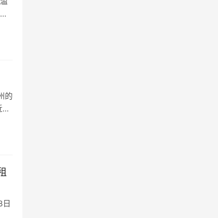
滥
员
州的
近在
租
8日
理器