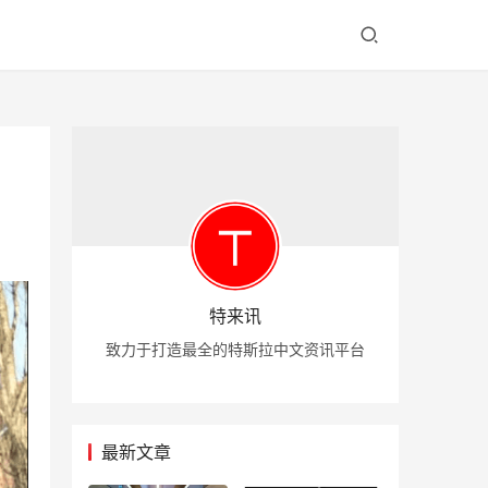
特来讯
致力于打造最全的特斯拉中文资讯平台
最新文章