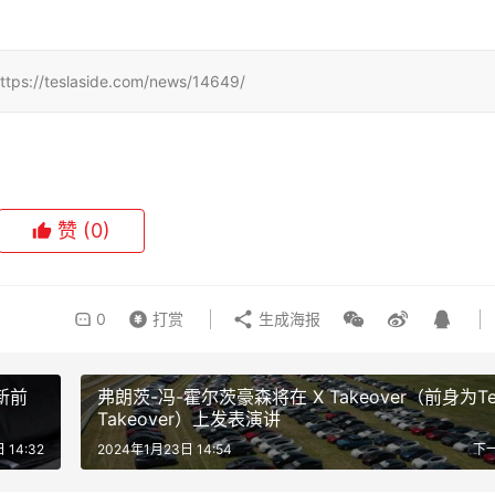
slaside.com/news/14649/
赞
(0)
0
打赏
生成海报
新前
弗朗茨-冯-霍尔茨豪森将在 X Takeover（前身为Tes
Takeover）上发表演讲
 14:32
2024年1月23日 14:54
下