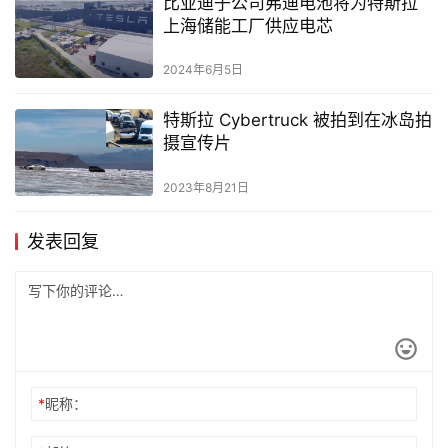
比亚迪子公司弗迪电池将为特斯拉
上海储能工厂供应电芯
2024年6月5日
特斯拉 Cybertruck 被拍到在冰岛拍
摄宣传片
2023年8月21日
发表回复
*
昵称：