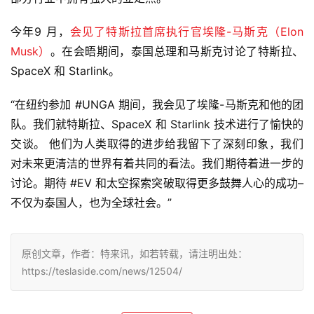
今年
9 月，
会见了特斯拉首席执行官埃隆-马斯克（Elon
Musk
）
。在会晤期间，泰国总理和马斯克讨论了特斯拉、
SpaceX 和 Starlink。
“在纽约参加 #UNGA 期间，我会见了埃隆-马斯克和他的团
队。我们就特斯拉、SpaceX 和 Starlink 技术进行了愉快的
交谈。
他们为人类取得的进步给我留下了深刻印象，我们
对未来更清洁的世界有着共同的看法。我们期待着进一步的
讨论。期待 #EV 和太空探索突破取得更多鼓舞人心的成功–
不仅为泰国人，也为全球社会。”
原创文章，作者：特来讯，如若转载，请注明出处：
https://teslaside.com/news/12504/