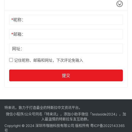
*
昵称：
*
邮箱：
网址：
记住昵称、邮箱和网址，下次评论免输入
提交
特来讯，致力于打造最全的特斯拉中文资讯平台。
微信小程序/公众号同名「特来讯」，添加小助手微信「teslaside2024」，加
入最温情的特斯拉车友互助群。
Copyright © 2024 深圳市咖驰科技有限公司 版权所有
粤ICP备2022143365
号