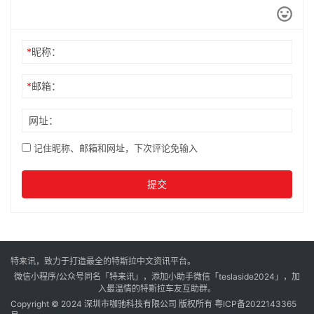
*
昵称：
*
邮箱：
网址：
记住昵称、邮箱和网址，下次评论免输入
提交
特来讯，致力于打造最全的特斯拉中文资讯平台。
微信小程序/公众号同名「特来讯」，添加小助手微信「teslaside2024」，加
入最温情的特斯拉车友互助群。
Copyright © 2024 深圳市咖驰科技有限公司 版权所有
粤ICP备2022143365