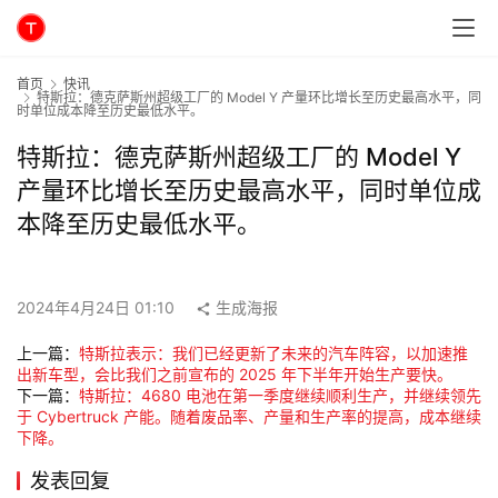
首页
快讯
特斯拉：德克萨斯州超级工厂的 Model Y 产量环比增长至历史最高水平，同
时单位成本降至历史最低水平。
特斯拉：德克萨斯州超级工厂的 Model Y
产量环比增长至历史最高水平，同时单位成
本降至历史最低水平。
2024年4月24日 01:10
生成海报
上一篇：
特斯拉表示：我们已经更新了未来的汽车阵容，以加速推
出新车型，会比我们之前宣布的 2025 年下半年开始生产要快。
下一篇：
特斯拉：4680 电池在第一季度继续顺利生产，并继续领先
于 Cybertruck 产能。随着废品率、产量和生产率的提高，成本继续
下降。
发表回复