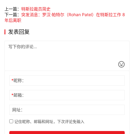
上一篇：
特斯拉裁员简史
下一篇：
突发消息：罗汉·帕特尔（Rohan Patel）在特斯拉工作 8
年后离职
发表回复
*
昵称：
*
邮箱：
网址：
记住昵称、邮箱和网址，下次评论免输入