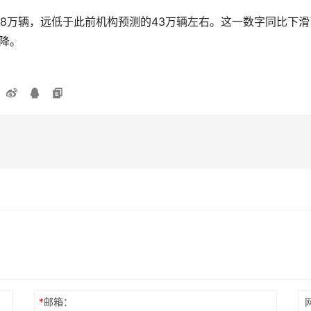
68万辆，远低于此前机构预测的43万辆左右。这一数字同比下滑了
降。
*
邮箱：